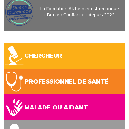
La Fondation Alzheimer est reconnue
« Don en Confiance » depuis 2022.
CHERCHEUR
PROFESSIONNEL DE SANTÉ
MALADE OU AIDANT