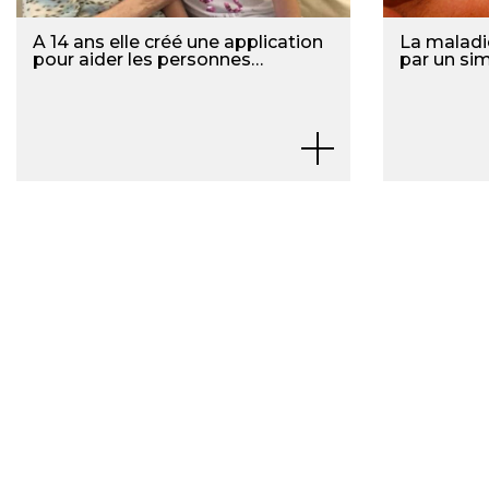
A 14 ans elle créé une application
La maladi
pour aider les personnes
par un si
atteintes de la maladie
d’Alzheimer !