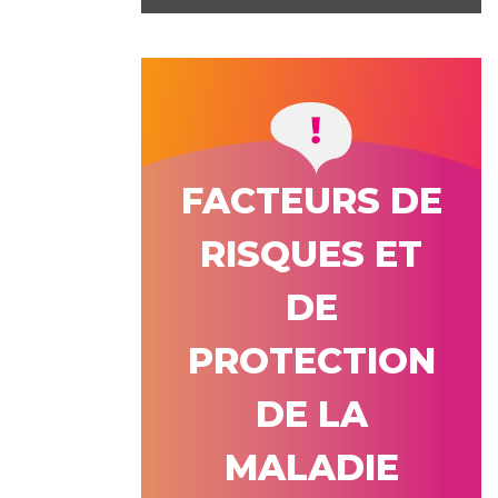
FACTEURS DE
RISQUES ET
DE
PROTECTION
DE LA
MALADIE