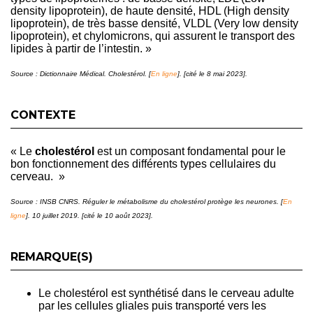
density lipoprotein), de haute densité, HDL (High density
lipoprotein), de très basse densité, VLDL (Very low density
lipoprotein), et chylomicrons, qui assurent le transport des
lipides à partir de l’intestin. »
Source : Dictionnaire Médical. Cholestérol. [
En ligne
]. [cité le 8 mai 2023].
CONTEXTE
« Le
cholestérol
est un composant fondamental pour le
bon fonctionnement des différents types cellulaires du
cerveau. »
Source : INSB CNRS. Réguler le métabolisme du cholestérol protège les neurones. [
En
ligne
]. 10 juillet 2019. [cité le 10 août 2023].
REMARQUE(S)
Le cholestérol est synthétisé dans le cerveau adulte
par les cellules gliales puis transporté vers les