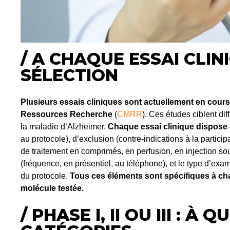
/ A CHAQUE ESSAI CLIN
SÉLECTION
Plusieurs essais cliniques sont actuellement en cour
Ressources Recherche
(
CMRR
). Ces études ciblent dif
la maladie d’Alzheimer.
Chaque essai clinique dispose d
au protocole), d’exclusion (contre-indications à la partici
de traitement en comprimés, en perfusion, en injection sou
(fréquence, en présentiel, au téléphone), et le type d’exa
du protocole.
Tous ces éléments sont spécifiques à cha
molécule testée.
/ PHASE I, II OU III : 