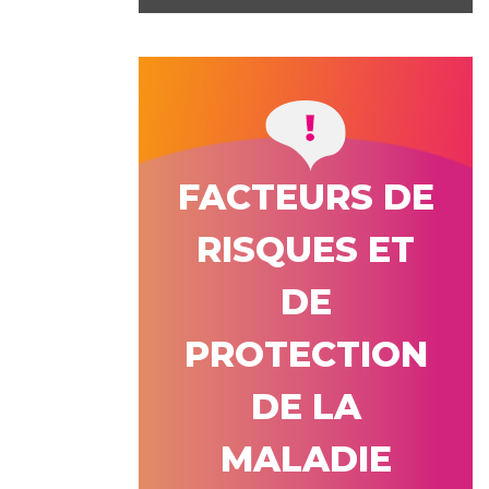
FACTEURS DE
RISQUES ET
DE
PROTECTION
DE LA
MALADIE