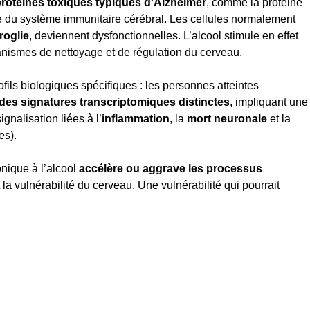
protéines toxiques typiques d’Alzheimer
, comme la protéine
e du système immunitaire cérébral. Les cellules normalement
roglie
, deviennent dysfonctionnelles. L’alcool stimule en effet
anismes de nettoyage et de régulation du cerveau.
ofils biologiques spécifiques : les personnes atteintes
des signatures transcriptomiques distinctes
, impliquant une
gnalisation liées à l’
inflammation
, la
mort neuronale
et la
es).
nique à l’alcool
accélère ou aggrave les processus
 la vulnérabilité du cerveau. Une vulnérabilité qui pourrait