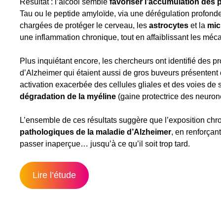
Résultat : l’alcool semble
favoriser l’accumulation des 
Tau ou le peptide amyloïde, via une dérégulation profond
chargées de protéger le cerveau, les
astrocytes
et la
mic
une inflammation chronique, tout en affaiblissant les méc
Plus inquiétant encore, les chercheurs ont identifié des pr
d’Alzheimer qui étaient aussi de gros buveurs présentent
activation exacerbée des cellules gliales et des voies de si
dégradation de la myéline
(gaine protectrice des neuron
L’ensemble de ces résultats suggère que l’exposition chro
pathologiques de la maladie d’Alzheimer
, en renforçant
passer inaperçue… jusqu’à ce qu’il soit trop tard.
Lire l’étude