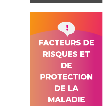
FACTEURS DE
RISQUES ET
DE
PROTECTION
DE LA
MALADIE