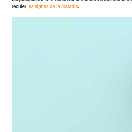
reculer
les signes de la maladie
.