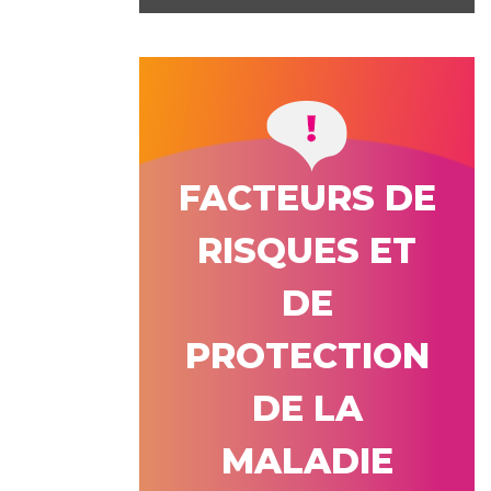
FACTEURS DE
RISQUES ET
DE
PROTECTION
DE LA
MALADIE