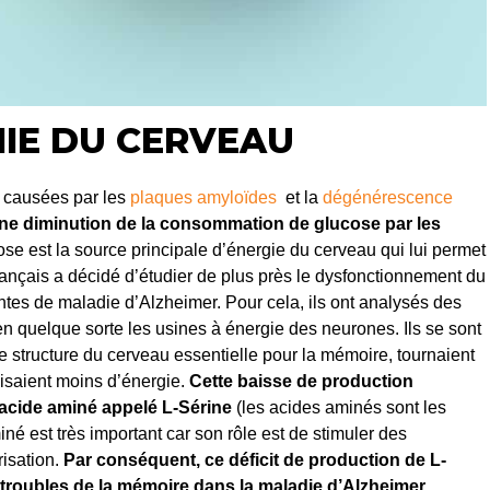
MIE DU CERVEAU
s causées par les
plaques amyloïdes
et la
dégénérescence
 une diminution de la consommation de glucose par les
ose est la source principale d’énergie du cerveau qui lui permet
ançais a décidé d’étudier de plus près le dysfonctionnement du
tes de maladie d’Alzheimer. Pour cela, ils ont analysés des
 en quelque sorte les usines à énergie des neurones. Ils se sont
e structure du cerveau essentielle pour la mémoire, tournaient
isaient moins d’énergie.
Cette baisse de production
n acide aminé appelé L-Sérine
(les acides aminés sont les
né est très important car son rôle est de stimuler des
isation.
Par conséquent, ce déficit de production de L-
s troubles de la mémoire dans la maladie d’Alzheimer.