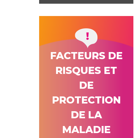
FACTEURS DE
RISQUES ET
DE
PROTECTION
DE LA
MALADIE