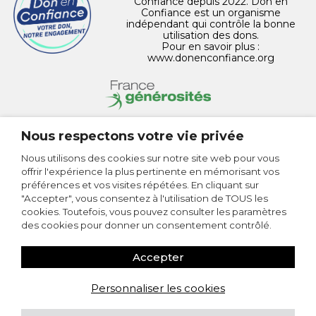
Confiance depuis 2022. Don en
Confiance est un organisme
indépendant qui contrôle la bonne
utilisation des dons.
Pour en savoir plus :
www.donenconfiance.org
Nous respectons votre vie privée
CONTACT
Nous utilisons des cookies sur notre site web pour vous
offrir l'expérience la plus pertinente en mémorisant vos
MENTIONS LÉGALES
préférences et vos visites répétées. En cliquant sur
"Accepter", vous consentez à l'utilisation de TOUS les
POLITIQUE DE CONFIDENTIALITÉ
cookies. Toutefois, vous pouvez consulter les paramètres
des cookies pour donner un consentement contrôlé.
PLAN DU SITE
Accepter
PERSONNALISER LES COOKIES
Personnaliser les cookies
Fondation Alzheimer © 2026