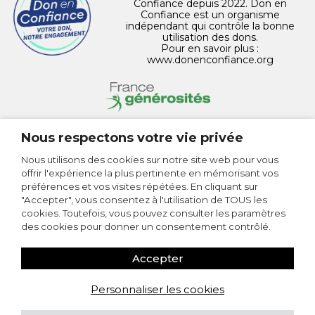
Confiance depuis 2022. Don en
Confiance est un organisme
indépendant qui contrôle la bonne
utilisation des dons.
Pour en savoir plus :
www.donenconfiance.org
Nous respectons votre vie privée
CONTACT
Nous utilisons des cookies sur notre site web pour vous
offrir l'expérience la plus pertinente en mémorisant vos
MENTIONS LÉGALES
préférences et vos visites répétées. En cliquant sur
"Accepter", vous consentez à l'utilisation de TOUS les
POLITIQUE DE CONFIDENTIALITÉ
cookies. Toutefois, vous pouvez consulter les paramètres
des cookies pour donner un consentement contrôlé.
PLAN DU SITE
Accepter
PERSONNALISER LES COOKIES
Personnaliser les cookies
Fondation Alzheimer © 2026