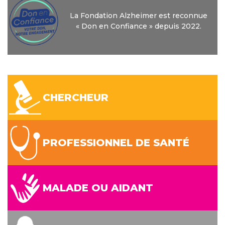
La Fondation Alzheimer est reconnue
« Don en Confiance » depuis 2022.
CHERCHEUR
PROFESSIONNEL DE SANTÉ
MALADE OU AIDANT